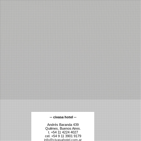
-- civasa hotel --
Andrés Baranda 439
Quilmes, Buenos Aires.
t. +54 11 4224 4027
cel. +54 9 11 3901 9179
info@civasahotel.com.ar