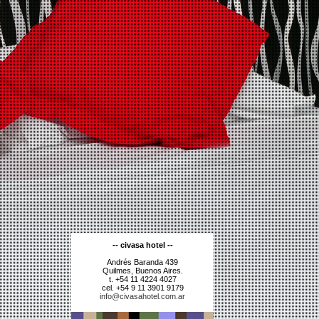
-- civasa hotel --
Andrés Baranda 439
Quilmes, Buenos Aires.
t. +54 11 4224 4027
cel. +54 9 11 3901 9179
info@civasahotel.com.ar